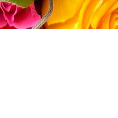
Produits
Bouquet de saison
Bouquet de saison
Trier par
Filtres
Bouquet de Saison
Bouquet de Saison
56,60
€
33,02
€